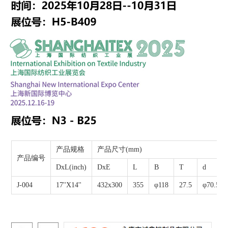
J-004 17''X14''
先进设备和生产技术
产品规格
产品尺寸(mm)
产品编号
DxL(inch)
DxE
L
B
T
d
J-004
17''X14''
432x300
355
φ118
27.5
φ70.5