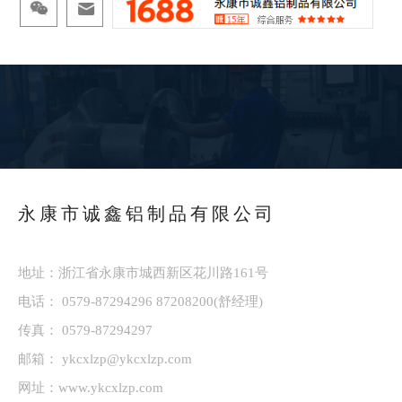
永康市诚鑫铝制品有限公司
地址：浙江省永康市城西新区花川路161号
电话：
0579-87294296
87208200
(舒经理)
传真： 0579-87294297
邮箱：
ykcxlzp@ykcxlzp.com
网址：
www.ykcxlzp.com