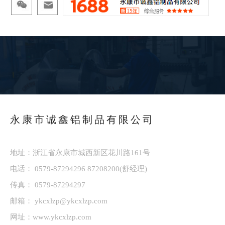
永康市诚鑫铝制品有限公司
地址：浙江省永康市城西新区花川路161号
电话：
0579-87294296
87208200
(舒经理)
传真： 0579-87294297
邮箱：
ykcxlzp@ykcxlzp.com
网址：
www.ykcxlzp.com